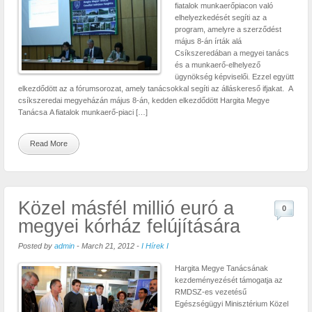
fiatalok munkaerőpiacon való
elhelyezkedését segíti az a
program, amelyre a szerződést
május 8-án írták alá
Csíkszeredában a megyei tanács
és a munkaerő-elhelyező
ügynökség képviselői. Ezzel együtt
elkezdődött az a fórumsorozat, amely tanácsokkal segíti az álláskereső ifjakat. A
csíkszeredai megyeházán május 8-án, kedden elkezdődött Hargita Megye
Tanácsa A fiatalok munkaerő-piaci […]
Read More
Közel másfél millió euró a
0
megyei kórház felújítására
Posted by
admin
-
March 21, 2012
-
I Hírek I
Hargita Megye Tanácsának
kezdeményezését támogatja az
RMDSZ-es vezetésű
Egészségügyi Minisztérium Közel