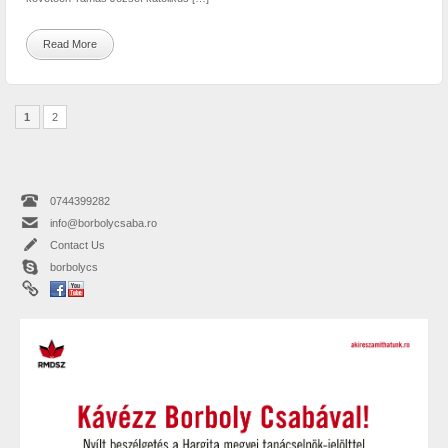
Read More
1
2
0744399282
info@borbolycsaba.ro
Contact Us
borbolycs