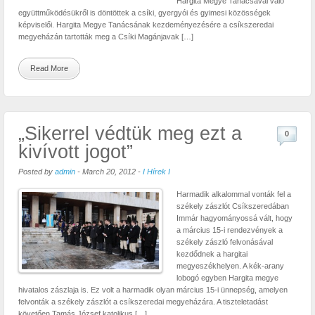
Hargita Megye Tanácsával való
együttműködésükről is döntöttek a csíki, gyergyói és gyimesi közösségek
képviselői. Hargita Megye Tanácsának kezdeményezésére a csíkszeredai
megyeházán tartották meg a Csíki Magánjavak […]
Read More
„Sikerrel védtük meg ezt a
0
kivívott jogot”
Posted by
admin
-
March 20, 2012
-
I Hírek I
Harmadik alkalommal vonták fel a
székely zászlót Csíkszeredában
Immár hagyományossá vált, hogy
a március 15-i rendezvények a
székely zászló felvonásával
kezdődnek a hargitai
megyeszékhelyen. A kék-arany
lobogó egyben Hargita megye
hivatalos zászlaja is. Ez volt a harmadik olyan március 15-i ünnepség, amelyen
felvonták a székely zászlót a csíkszeredai megyeházára. A tiszteletadást
követően Tamás József katolikus […]