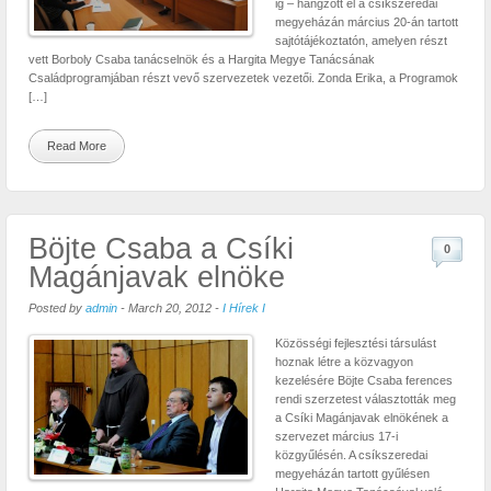
ig – hangzott el a csíkszeredai
megyeházán március 20-án tartott
sajtótájékoztatón, amelyen részt
vett Borboly Csaba tanácselnök és a Hargita Megye Tanácsának
Családprogramjában részt vevő szervezetek vezetői. Zonda Erika, a Programok
[…]
Read More
Böjte Csaba a Csíki
0
Magánjavak elnöke
Posted by
admin
-
March 20, 2012
-
I Hírek I
Közösségi fejlesztési társulást
hoznak létre a közvagyon
kezelésére Böjte Csaba ferences
rendi szerzetest választották meg
a Csíki Magánjavak elnökének a
szervezet március 17-i
közgyűlésén. A csíkszeredai
megyeházán tartott gyűlésen