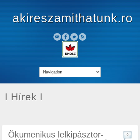
akireszamithatunk.ro
I Hírek I
Ökumenikus lelkipásztor-
0