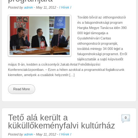
Posted by
admin
-
May 11, 2012
-
I Hírek I
Tovább bővül az otthongondozói
és a falugondnoksági program
Hargita Megye Tanácsa idén 390
000 lejjel támogatja a
Gyulafehérvári Caritas
otthongondozói programját,
továbbá mintegy 34 000 lejjel a
falugondnoksági programot. Erről
tájékoztatták a sajtó képviselőt
május 8-án, kedden a csíksomlyói Jakab Antal Felnőttképzési
Konferenciaközpontban. – Ezen a héten azokkal a programokkal foglalkozunk
kiemelten, amelyek a családok helyzetét […]
Read More
Tető alá került a
0
küküllőkeményfalvi kultúrház
Posted by
admin
-
May 11, 2012
-
I Hírek I