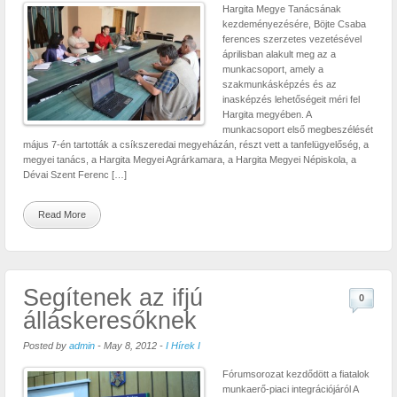
Hargita Megye Tanácsának
kezdeményezésére, Böjte Csaba
ferences szerzetes vezetésével
áprilisban alakult meg az a
munkacsoport, amely a
szakmunkásképzés és az
inasképzés lehetőségeit méri fel
Hargita megyében. A
munkacsoport első megbeszélését
május 7-én tartották a csíkszeredai megyeházán, részt vett a tanfelügyelőség, a
megyei tanács, a Hargita Megyei Agrárkamara, a Hargita Megyei Népiskola, a
Dévai Szent Ferenc […]
Read More
Segítenek az ifjú
0
álláskeresőknek
Posted by
admin
-
May 8, 2012
-
I Hírek I
Fórumsorozat kezdődött a fiatalok
munkaerő-piaci integrációjáról A