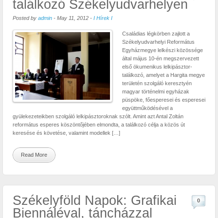
találkozó Székelyudvarhelyen
Posted by
admin
-
May 11, 2012
-
I Hírek I
Családias légkörben zajlott a
Székelyudvarhelyi Református
Egyházmegye lelkészi közössége
által május 10-én megszervezett
első ökumenikus lelkipásztor-
találkozó, amelyet a Hargita megye
területén szolgáló keresztyén
magyar történelmi egyházak
püspöke, főesperesei és esperesei
együttműködésével a
gyülekezeteikben szolgáló lelkipásztoroknak szólt. Amint azt Antal Zoltán
református esperes köszöntőjében elmondta, a találkozó célja a közös út
keresése és követése, valamint modellek […]
Read More
Székelyföld Napok: Grafikai
0
Biennáléval, táncházzal