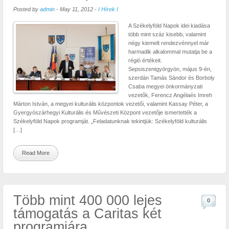
Posted by
admin
-
May 11, 2012
-
I Hírek I
A Székelyföld Napok idei kiadása
több mint száz kisebb, valamint
négy kiemelt rendezvénnyel már
harmadik alkalommal mutatja be a
régió értékeit.
Sepsiszentgyörgyön, május 9-én,
szerdán Tamás Sándor és Borboly
Csaba megyei önkormányzati
vezetők, Ferencz Angélaés Imreh
Márton István, a megyei kulturális központok vezetői, valamint Kassay Péter, a
Gyergyószárhegyi Kulturális és Művészeti Központ vezetője ismertették a
Székelyföld Napok programját. „Feladatunknak tekintjük: Székelyföld kulturális
[…]
Read More
Több mint 400 000 lejes
0
támogatás a Caritas két
programjára