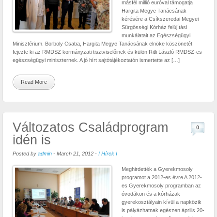
másfél millió euróval támogatja
Hargita Megye Tanácsának
kérésére a Csíkszeredai Megyei
Sürgősségi Kórház felújítási
munkálatait az Egészségügyi
Minisztérium. Borboly Csaba, Hargita Megye Tanácsának elnöke köszönetét
fejezte ki az RMDSZ kormányzati tisztviselőinek és külön Ritli László RMDSZ-es
egészségügyi miniszternek. A jó hírt sajtótájékoztatón ismertette az […]
Read More
Változatos Családprogram
0
idén is
Posted by
admin
-
March 21, 2012
-
I Hírek I
Meghirdették a Gyerekmosoly
programot a 2012-es évre A 2012-
es Gyerekmosoly programban az
óvodákon és a kórházak
gyerekosztályain kívül a napközik
is pályázhatnak egészen április 20-