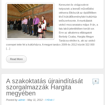
Keresztet és virágcsokrot
helyeztek a leendő művelődési
otthonra Elkészült az épülőfélben
lévő küküllőkeményfalvi kultúrház
tetőszerkezete. A munkálatok
utolsó mozzanataira május 8-án, a
falu lakói jelenlétében került sor.
Erre az alkalomra ellátogatott
Borboly Csaba, Hargita Megye
Tanácsa elnöke is, aki az utolsó
cserepet tette fel a kultúrházra. A megyei tanács 2009 és 2012 között 322 000
[…]
Read More
A szakoktatás újraindítását
0
szorgalmazzák Hargita
megyében
Posted by
admin
-
May 11, 2012
-
I Hírek I