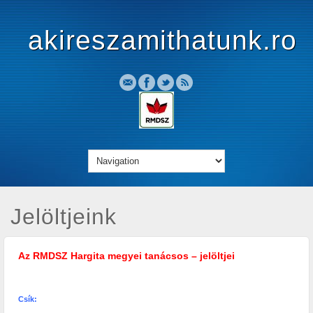
akireszamithatunk.ro
Jelöltjeink
Az RMDSZ Hargita megyei tanácsos – jelöltjei
Csík: