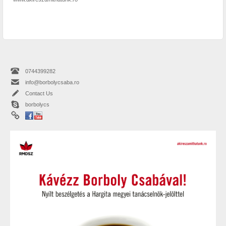
0744399282
info@borbolycsaba.ro
Contact Us
borbolycs