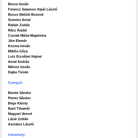
Becze István
Ferencz Salamon Alpár László
Burus-Siklódi Botond
Szentes Antal
Rafain Zoltán
Rácz Árpád
Csutak Mária-Magdolna
Jére Elemér
Kozma István
Miklós Géza
Lutz Erzsébet Hajnal
Antal András
Márton István
Dajka Tünde
Gyergyó:
Bende Sándor
Petres Sándor
Bege Károly
Barti Tihamér
Magyari Vencel
Lázár Zoltán
Asztalos László
Udvarhely: