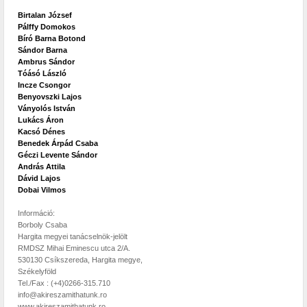
Birtalan József
Pálffy Domokos
Bíró Barna Botond
Sándor Barna
Ambrus Sándor
Tóásó László
Incze Csongor
Benyovszki Lajos
Ványolós István
Lukács Áron
Kacsó Dénes
Benedek Árpád Csaba
Géczi Levente Sándor
András Attila
Dávid Lajos
Dobai Vilmos
Információ:
Borboly Csaba
Hargita megyei tanácselnök-jelölt
RMDSZ Mihai Eminescu utca 2/A.
530130 Csíkszereda, Hargita megye,
Székelyföld
Tel./Fax : (+4)0266-315.710
info@akireszamithatunk.ro
www.akireszamithatunk.ro