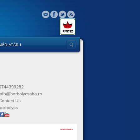
 MÉDIATÁR I
0744399282
info@borbolycsaba.ro
Contact Us
borbolycs