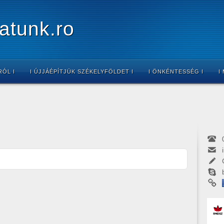
atunk.ro
RÓL I
I ÚJJÁÉPÍTJÜK SZÉKELYFÖLDET I
I ÖNKÉNTESSÉG I
I