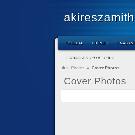
akireszamith
FŐOLDAL
I HÍREK I
I MAGAM
I TANÁCSOS JELÖLTJEINK I
»
Photos
»
Cover Photos
Cover Photos