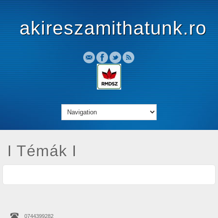
akireszamithatunk.ro
I Témák I
0744399282